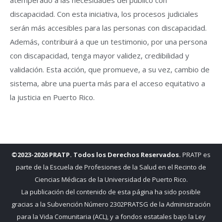
atemperado a las necesidades del público con
discapacidad. Con esta iniciativa, los procesos judiciales
serán más accesibles para las personas con discapacidad.
Además, contribuirá a que un testimonio, por una persona
con discapacidad, tenga mayor validez, credibilidad y
validación. Esta acción, que promueve, a su vez, cambio de
sistema, abre una puerta más para el acceso equitativo a
la justicia en Puerto Rico.
©2023-2026 PRATP. Todos los Derechos Reservados.
PRATP es
parte de la Escuela de Profesiones de la Salud en el Recinto de
Ciencias Médicas de la Universidad de Puerto Rico.
La publicación del contenido de esta página ha sido posible
gracias a la Subvención Número 2302PRATSG de la Administración
para la Vida Comunitaria (ACL), y a fondos estatales bajo la Ley