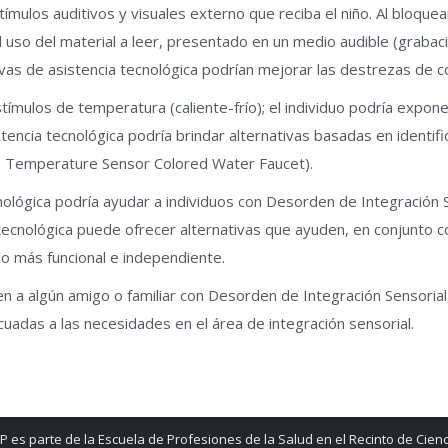
tímulos auditivos y visuales externo que reciba el niño. Al bloquear
el uso del material a leer, presentado en un medio audible (grabaci
ativas de asistencia tecnológica podrían mejorar las destrezas de 
stímulos de temperatura (caliente-frío); el individuo podría expon
encia tecnológica podría brindar alternativas basadas en identific
D Temperature Sensor Colored Water Faucet).
ológica podría ayudar a individuos con Desorden de Integración Se
a tecnológica puede ofrecer alternativas que ayuden, en conjunto 
olo más funcional e independiente.
den a algún amigo o familiar con Desorden de Integración Sensori
adas a las necesidades en el área de integración sensorial.
 es parte de la Escuela de Profesiones de la Salud en el Recinto de Cienc