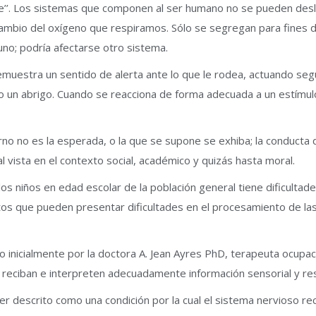
te’’. Los sistemas que componen al ser humano no se pueden desli
cambio del oxígeno que respiramos. Sólo se segregan para fines de
uno; podría afectarse otro sistema.
uestra un sentido de alerta ante lo que le rodea, actuando según
do un abrigo. Cuando se reacciona de forma adecuada a un estímul
rno no es la esperada, o la que se supone se exhiba; la conducta
l vista en el contexto social, académico y quizás hasta moral.
os niños en edad escolar de la población general tiene dificultad
ultos que pueden presentar dificultades en el procesamiento de la
to inicialmente por la doctora A. Jean Ayres PhD, terapeuta ocupac
o reciban e interpreten adecuadamente información sensorial y re
r descrito como una condición por la cual el sistema nervioso r