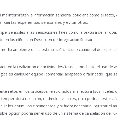
malinterpretan la información sensorial cotidiana como el tacto, 
 ciertas experiencias sensoriales y evitar otras.
ersensibles a las sensaciones tales como la textura de la ropa, el 
n en los niños con Desorden de Integración Sensorial.
medio ambiente o a la estimulación, incluso cuando el dolor, el 
faciliten la realización de actividades/tareas, mediante el uso d
ógica es cualquier equipo (comercial, adaptado o fabricado) que s
etos en los procesos relacionados a la lectura (sus niveles de at
, temperatura del salón, estímulos visuales, etc.) podrían estar a
inuir los estímulos circundantes y si fuera necesario, “ajustar el
sible opción podría ser el uso de un sistema de cancelación de ru