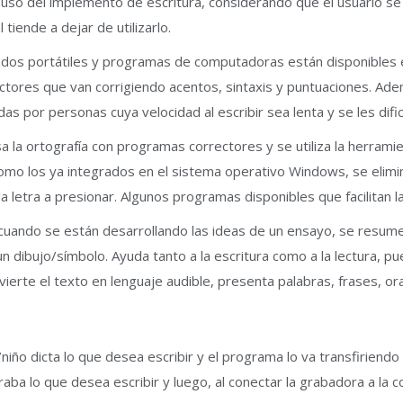
 uso del implemento de escritura, considerando que el usuario se s
tiende a dejar de utilizarlo.
lados portátiles y programas de computadoras están disponibles
ctores que van corrigiendo acentos, sintaxis y puntuaciones. Ad
 por personas cuya velocidad al escribir sea lenta y se les dific
 la ortografía con programas correctores y se utiliza la herramie
 como los ya integrados en el sistema operativo Windows, se elimin
la letra a presionar. Algunos programas disponibles que facilitan l
 cuando se están desarrollando las ideas de un ensayo, se resume
un dibujo/símbolo. Ayuda tanto a la escritura como a la lectura, pu
ierte el texto en lenguaje audible, presenta palabras, frases, or
.
o dicta lo que desea escribir y el programa lo va transfiriendo 
raba lo que desea escribir y luego, al conectar la grabadora a la 