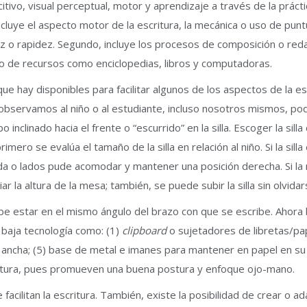
tivo, visual perceptual, motor y aprendizaje a través de la prácti
cluye el aspecto motor de la escritura, la mecánica o uso de puntu
ez o rapidez. Segundo, incluye los procesos de composición o redacc
 uso de recursos como enciclopedias, libros y computadoras.
ue hay disponibles para facilitar algunos de los aspectos de la es
 observamos al niño o al estudiante, incluso nosotros mismos, po
o inclinado hacia el frente o “escurrido” en la silla. Escoger la sill
rimero se evalúa el tamaño de la silla en relación al niño. Si la si
lda o lados pude acomodar y mantener una posición derecha. Si l
ar la altura de la mesa; también, se puede subir la silla sin olvid
e estar en el mismo ángulo del brazo con que se escribe. Ahora bi
 baja tecnología como: (1)
clipboard
o sujetadores de libretas/pape
la ancha; (5) base de metal e imanes para mantener en papel en su
ectura, pues promueven una buena postura y enfoque ojo-mano.
facilitan la escritura. También, existe la posibilidad de crear o 