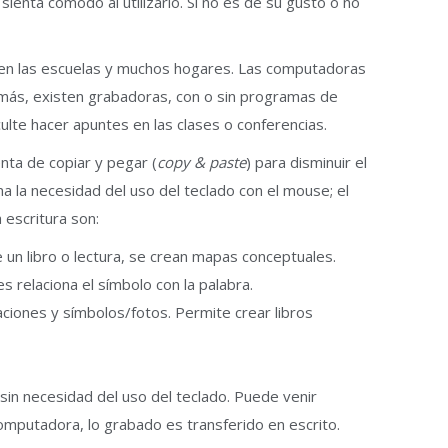
ienta cómodo al utilizarlo. Si no es de su gusto o no
 en las escuelas y muchos hogares. Las computadoras
emás, existen grabadoras, con o sin programas de
ulte hacer apuntes en las clases o conferencias.
nta de copiar y pegar (
copy & paste
) para disminuir el
a la necesidad del uso del teclado con el mouse; el
a escritura son:
 un libro o lectura, se crean mapas conceptuales.
es relaciona el símbolo con la palabra.
aciones y símbolos/fotos. Permite crear libros
sin necesidad del uso del teclado. Puede venir
computadora, lo grabado es transferido en escrito.