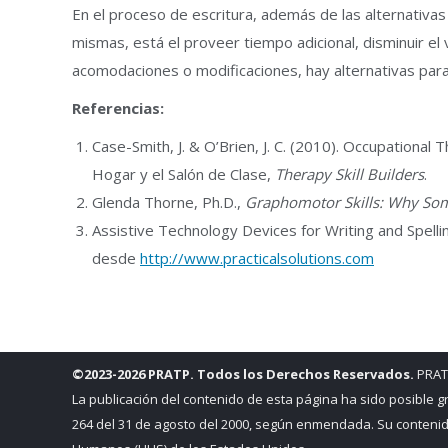
En el proceso de escritura, además de las alternativ
mismas, está el proveer tiempo adicional, disminuir e
acomodaciones o modificaciones, hay alternativas para
Referencias:
Case-Smith, J. & O’Brien, J. C. (2010). Occupational 
Hogar y el Salón de Clase,
Therapy Skill Builders
.
Glenda Thorne, Ph.D.,
Graphomotor Skills: Why Som
Assistive Technology Devices for Writing and Spell
desde
http://www.practicalsolutions.com
©2023-2026 PRATP. Todos los Derechos Reservados.
PRATP
La publicación del contenido de esta página ha sido posible 
264 del 31 de agosto del 2000, según enmendada. Su contenido