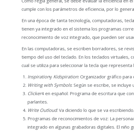
Como regla general, se debe evaluar la eficiencia en el
cumple con los parámetros de eficiencia, por lo general 
En una época de tanta tecnología, computadoras, tec
tienen ya integrado en el sistema los programas corre
reconocimiento de voz integrado, que pueden ser usadas
En las computadoras, se escriben borradores, se revisa
tiempo del uso del teclado. En los teclados virtuales,
cual se utiliza para seleccionar la tecla que representa 
Inspiration
y
Kidspiration
: Organizador gráfico para
Writing with Symbols
: Según se escribe, se incluye 
Clicker
4 en español: Programa de escritura que conv
parlantes.
Write Outloud
: Va diciendo lo que se va escribiendo
Programas de reconocimientos de voz: La persona/niñ
integrado en algunas grabadoras digitales. El niño g