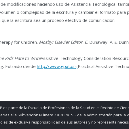
as de modificaciones haciendo uso de Asistencia Tecnológica, ta
l volumen o complejidad de la escritura y cambiar el formato para
 que la escritura sea un proceso efectivo de comunicación.
Therapy for Children.
Mosby: Elsevier Editor, 6
. Dunaway, A. & Dunn,
e Kids Hate to Write
Assistive Technology Consideration Resour
ing. Extraído desde
http://www.gpat.org
Practical Assistive Techno
 es parte de la Escuela de Profesiones de la Salud en el Recinto de Cienc
gracias a la Subvención Número 2302PRATSG de la Administración para la Vi
 es de exclusiva responsabilidad de sus autores y no representa necesar