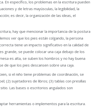
ca. En específico, los problemas en la escritura pueden
aciones y de letras mayúsculas, la legibilidad, la
ión; es decir, la organización de las ideas, el
critura, hay que mencionar la importancia de la postura
demos ver que los pies están colgando, la persona
a correcta tiene un impacto significativo en la calidad de
lla es grande, se puede colocar una caja debajo de los
a mesa es alta, se suben los hombros y no hay buena
arse de que los pies descansen sobre una caja.
en, si el niño tiene problemas de coordinación, se
l; (2) sujetadores de libros; (3) tablas con presillas
 sitio. Las bases o escritorios angulados son
adaptar herramientas o implementos para la escritura.